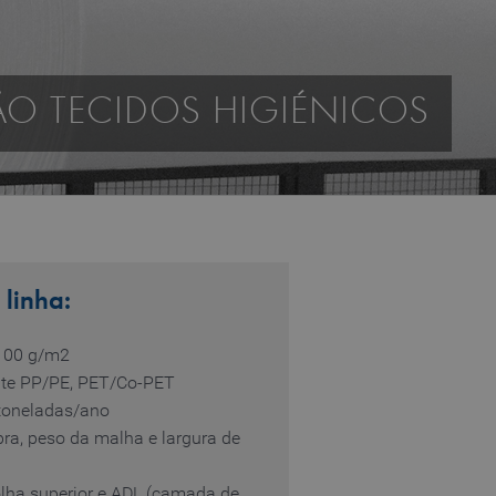
ÃO TECIDOS HIGIÉNICOS
 linha:
100 g/m2
nte PP/PE, PET/Co-PET
 toneladas/ano
bra, peso da malha e largura de
olha superior e ADL (camada de