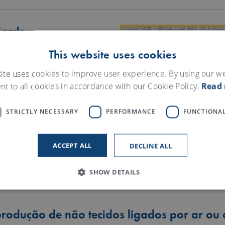
lards
This website uses cookies
re com a aplicação de
ecarem, os ligadores químicos
ite uses cookies to improve user experience. By using our w
 as fibras adjacentes umas
nt to all cookies in accordance with our Cookie Policy.
Read
STRICTLY NECESSARY
PERFORMANCE
FUNCTIONAL
 lado, o aplicador, que
ão uniformemente na
onentes de secagem são
ACCEPT ALL
DECLINE ALL
malha passa por um secador
or Omega e, finalmente, por
SHOW DETAILS
o de armazenamento.
produção de não tecidos ligados por ar ou
Strictly necessary
Performance
Functionality