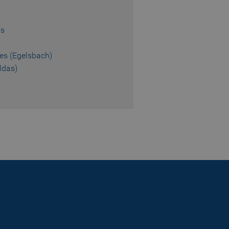
 returning visitors
os
s opted out of being
es (Egelsbach)
ldas)