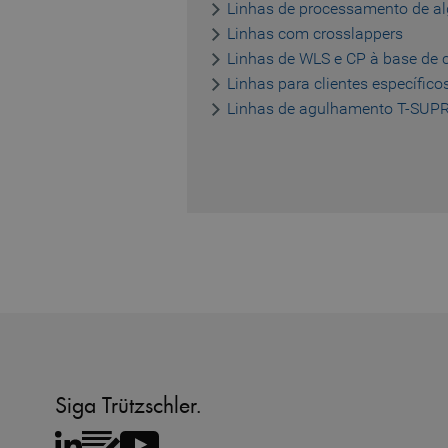
Linhas de processamento de a
Linhas com crosslappers
_pk_id.1.b06e
Linhas de WLS e CP à base de 
piwik_ignore
Linhas para clientes específico
Linhas de agulhamento T-SU
Siga Trützschler.