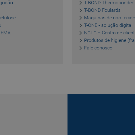
lgodão
T-BOND Thermobonder
seconds
T-BOND Foulards
www.truetzschler.de
1 year
Matomo visitor ID - used to detect
celulose
Máquinas de não tecid
www.truetzschler.de
2 years
Used to remember if the user ha
s
T-ONE - solução digital
tracked by Matomo
PREMA
NCTC – Centro de client
Produtos de higiene (fra
Fale conosco