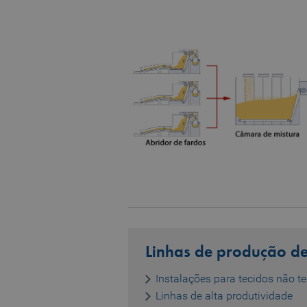
Strictly necessary cookies
properly without strictly 
Name
MATOMO_SESSID
PHPSESSID
fe_typo_user
CookieScriptConsent
Name
Name
preferred_language
_pk_testcookie..undefine
Linhas de produção de
_pk_testcookie.1.b06e
Instalações para tecidos não t
Linhas de alta produtividade
_pk_ses.1.b06e