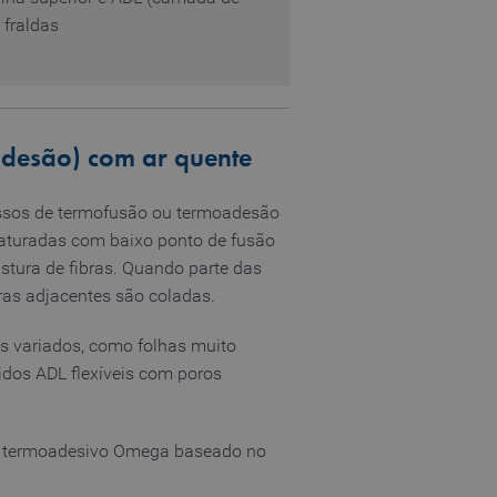
 fraldas
desão) com ar quente
essos de termofusão ou termoadesão
faturadas com baixo ponto de fusão
stura de fibras. Quando parte das
bras adjacentes são coladas.
is variados, como folhas muito
idos ADL flexíveis com poros
m termoadesivo Omega baseado no