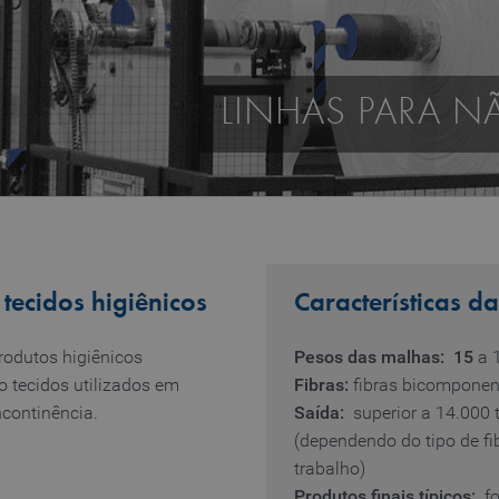
LINHAS PARA N
 tecidos higiênicos
Características da
odutos higiênicos
Pesos das malhas: 15
a 
o tecidos utilizados em
Fibras:
fibras bicompone
ncontinência.
Saída:
superior a 14.000
(dependendo do tipo de fi
trabalho)
Produtos finais típicos:
f