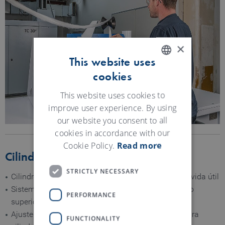
×
This website uses
cookies
ENGLISH
GERMAN
This website uses cookies to
improve user experience. By using
our website you consent to all
cookies in accordance with our
Cookie Policy.
Read more
Cilindro superior
STRICTLY NECESSARY
Cilindros superiores rotacionáveis para o dobro da vida útil
Sistema de monitoração de enrolamento no cilindro
PERFORMANCE
superior auto-ajustável
Ajuste e monitoramento de pressões individuais para
FUNCTIONALITY