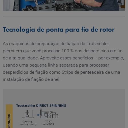
s
PHPSESSID
Session
P
PHP.net
my-
s
truetzschler.com
r
p
l
Tecnologia de ponta para fio de rotor
p
fe_typo_user
Session
T
Typo3 Association
As máquinas de preparação de fiação da Trützschler
my-
s
truetzschler.com
c
permitem que você processe 100 % dos desperdícios em fio
r
de alta qualidade. Aproveite esses benefícios – por exemplo,
p
l
usando uma pequena linha separada para processar
p
desperdícios de fiação como Strips de penteadeira de uma
CookieScriptConsent
1 year
S
CookieScript
instalação de fiação de anel.
www.truetzschler.de
c
c
s
Name
Provider / Domain
Expiration
De
Name
Provider / Domain
Expiratio
preferred_language
www.truetzschler.de
11
Us