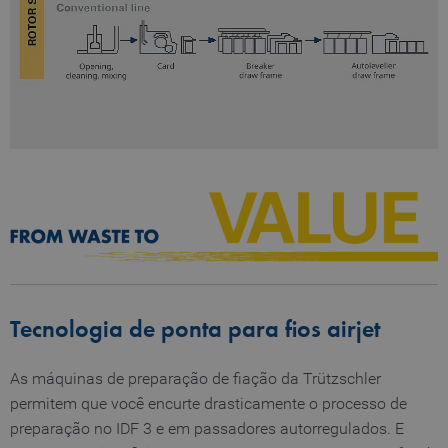
months 4
r
_pk_testcookie..undefined
www.truetzschler.de
Session
weeks
th
se
la
th
_pk_testcookie.1.b06e
www.truetzschler.de
Session
_pk_ses.1.b06e
www.truetzschler.de
29
minutes
51
seconds
Tecnologia de ponta para fios airjet
_pk_id.1.b06e
www.truetzschler.de
1 year
As máquinas de preparação de fiação da Trützschler
permitem que você encurte drasticamente o processo de
preparação no IDF 3 e em passadores autorregulados. E