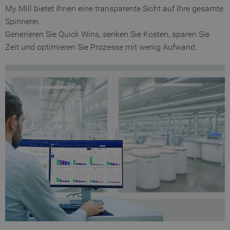
ermöglichen. Die Webseite kann ohne diese
My Mill bietet Ihnen eine transparente Sicht auf Ihre gesamte
Cookies nicht richtig funktionieren.
Spinnerei.
gültig
Generieren Sie Quick Wins, senken Sie Kosten, sparen Sie
Name
Anbieter / Domain
Bes
bis
Zeit und optimieren Sie Prozesse mit wenig Aufwand.
MATOMO_SESSID
www.truetzschler.de
Session
Ma
Ses
PHPSESSID
Session
PHP
PHP.net
my-
ID -
truetzschler.com
ein
Pro
ben
fe_typo_user
Session
Typ
Typo3 Association
my-
Ses
truetzschler.com
Coo
für
Log
ben
CookieScriptConsent
1 Jahr
Spe
CookieScript
www.truetzschler.de
Aus
Coo
Nut