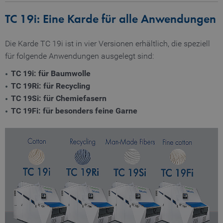
TC 19i: Eine Karde für alle Anwendungen
Name
Anbieter / Domain
gültig bis
Die Karde TC 19i ist in vier Versionen erhältlich, die speziell
_pk_testcookie..undefined
www.truetzschler.de
Session
gültig
für folgende Anwendungen ausgelegt sind:
Name
Anbieter / Domain
Bes
bis
TC 19i: für Baumwolle
preferred_language
www.truetzschler.de
11
Spei
Monate
zule
TC 19Ri: für Recycling
4
ausg
_pk_testcookie.1.b06e
www.truetzschler.de
Session
TC 19Si: für Chemiefasern
Wochen
Seit
TC 19Fi: für besonders feine Garne
_pk_ses.1.b06e
www.truetzschler.de
29
Minuten
51
Sekunde
_pk_id.1.b06e
www.truetzschler.de
1 Jahr