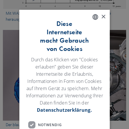
Mit WASTECONTROL wird das Optimale aus der Baumwolle
×
herausgeholt.
Diese
Internetseite
ENGLISH
macht Gebrauch
GERMAN
von Cookies
Durch das Klicken von "Cookies
erlauben" geben Sie dieser
Internetseite die Erlaubnis,
Informationen in Form von Cookies
auf Ihrem Gerät zu speichern. Mehr
Informationen zur Verwendung Ihrer
Daten finden Sie in der
Datenschutzerklärung.
NOTWENDIG
Der blaue Sensor überwacht die Abfallqualität und der