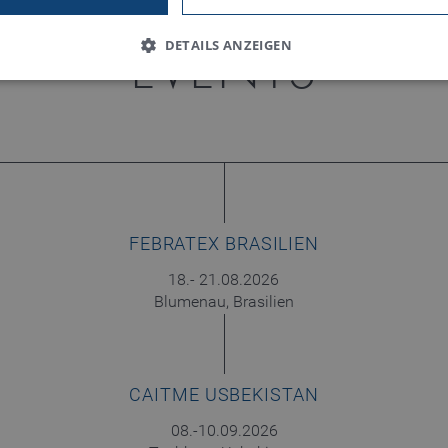
DETAILS ANZEIGEN
EVENTS
Notwendig
Statistiken
Präferenzen
 dabei, eine Webseite nutzbar zu machen, indem sie Grundfunktionen wie Seitenna
eite ermöglichen. Die Webseite kann ohne diese Cookies nicht richtig funktionier
Anbieter / Domain
gültig bis
Beschreibung
FEBRATEX BRASILIEN
www.truetzschler.de
Session
Matomo Session ID
18.- 21.08.2026
Session
PHP Session ID - wird für einen Login-Pro
PHP.net
my-truetzschler.com
Blumenau, Brasilien
Session
Typo3 Session Cookie - wird für einen Log
Typo3 Association
my-truetzschler.com
1 Jahr
Speichert Auswahl zur Cookie-Nutzung
CookieScript
www.truetzschler.de
CAITME USBEKISTAN
08.-10.09.2026