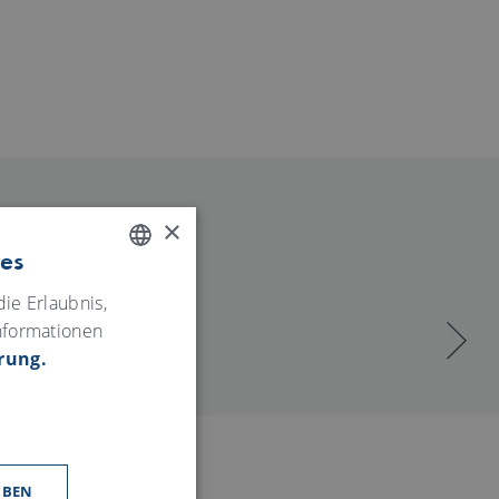
×
ies
ENGLISH
ie Erlaubnis,
nformationen
GERMAN
rung.
UBEN