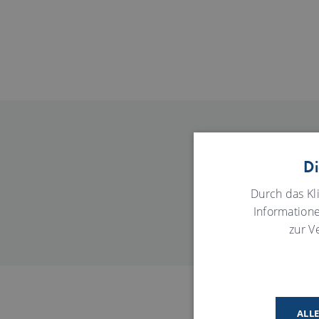
Di
Durch das Kl
Information
zur V
ALL