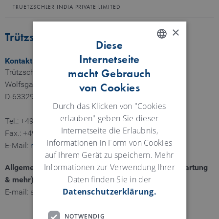
TRUETZSCHLER INDIA PRIVATE LIMITED
×
Trützschler Nonwovens, Egelsbach
Diese
Internetseite
ENGLISH
Kontakt und Anfahrt:
macht Gebrauch
Trützschler Nonwovens GmbH, Egelsbach
GERMAN
Wolfsgartenstraße 6
von Cookies
D-63329 Egelsbach
Durch das Klicken von "Cookies
erlauben" geben Sie dieser
Tel.: +49 6103 401 0
Internetseite die Erlaubnis,
Fax.: +49 6103 401 440
Informationen in Form von Cookies
E-Mail:
nonwovens@truetzschler.de
auf Ihrem Gerät zu speichern. Mehr
Informationen zur Verwendung Ihrer
Allgemeiner Servicekontakt (Fragen, Ersatzteile, Wartung
Daten finden Sie in der
& mehr):
Datenschutzerklärung.
E-mail: spareparts-tnw(at)truetzschler.de
NOTWENDIG