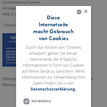
Gerichtsstand: Dülmen
Amtsgericht Coesfeld
×
HRB 21558
Diese
Internetseite
ENGLISH
Trützschler ist ISO zertifiziert.
macht Gebrauch
GERMAN
von Cookies
Durch das Klicken von "Cookies
erlauben" geben Sie dieser
Internetseite die Erlaubnis,
Informationen in Form von Cookies
auf Ihrem Gerät zu speichern. Mehr
Informationen zur Verwendung Ihrer
Strategie, Konzeption, Design:
Mint GmbH
. Technische
Daten finden Sie in der
Betreuung:
three-2-one
.
Datenschutzerklärung.
NOTWENDIG