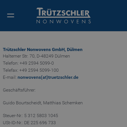
IMPRESSUM
Trützschler Nonwovens GmbH, Dülmen
Halterner Str. 70, D-48249 Dülmen
Telefon: +49 2594 5099-0
Telefax: +49 2594 5099-100
E-mail:
nonwovens(at)truetzschler.de
Geschäftsführer:
Guido Bourtscheidt, Matthias Schemken
Steuer-Nr.: 5 312 5803 1045
USt-ID-Nr.: DE 225 696 733