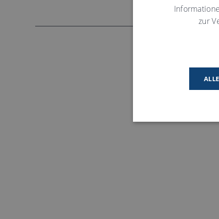
Information
zur V
ALL
Notwendige Cookies helfen
sichere Bereiche der Webs
Name
MATOMO_SESSID