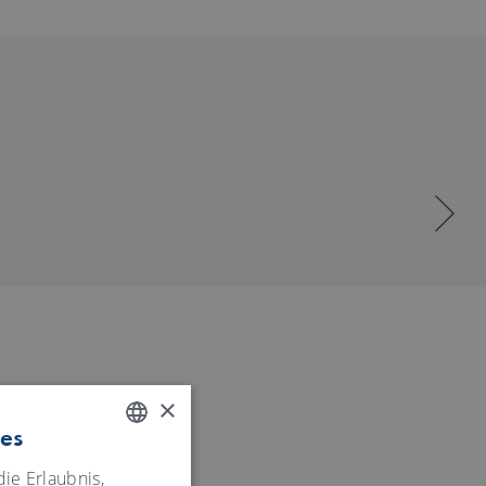
×
ies
ENGLISH
ie Erlaubnis,