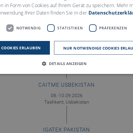
en in Form von Cookies auf Ihrem Gerät zu speichern. Mehr I
erwendung Ihrer Daten finden Sie in der
Datenschutzerklä
NOTWENDIG
STATISTIKEN
PRÄFERENZEN
FEBRATEX BRASILIEN
E COOKIES ERLAUBEN
NUR NOTWENDIGE COOKIES ERLA
18.- 21.08.2026
Blumenau, Brasilien
DETAILS ANZEIGEN
CAITME USBEKISTAN
Notwendig
Statistiken
Präferenzen
08.-10.09.2026
 dabei, eine Webseite nutzbar zu machen, indem sie Grundfunktionen wie Seitenna
Tashkent, Usbekistan
eite ermöglichen. Die Webseite kann ohne diese Cookies nicht richtig funktionier
Anbieter / Domain
gültig bis
Beschreibung
www.truetzschler.de
Session
Matomo Session ID
IGATEX PAKISTAN