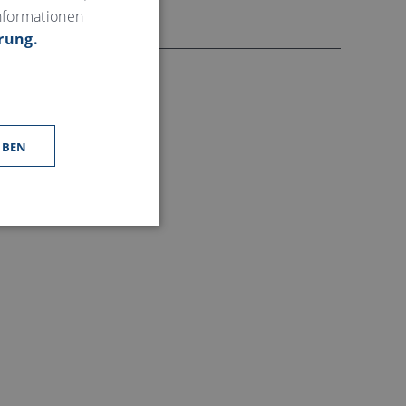
nformationen
GERMAN
rung.
UBEN
vigation und Zugriff auf
en.