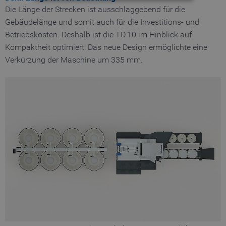
Die Länge der Strecken ist ausschlaggebend für die
Gebäudelänge und somit auch für die Investitions- und
Notwendig
Statistiken
Präferenzen
Betriebskosten. Deshalb ist die TD 10 im Hinblick auf
Kompaktheit optimiert: Das neue Design ermöglichte eine
Notwendige Cookies helfen dabei, eine
Webseite nutzbar zu machen, indem sie
Verkürzung der Maschine um 335 mm.
Grundfunktionen wie Seitennavigation und
Zugriff auf sichere Bereiche der Webseite
ermöglichen. Die Webseite kann ohne diese
Cookies nicht richtig funktionieren.
gültig
Name
Anbieter / Domain
Bes
bis
MATOMO_SESSID
www.truetzschler.de
Session
Ma
Ses
PHPSESSID
Session
PHP
PHP.net
my-
ID -
truetzschler.com
ein
Pro
ben
fe_typo_user
Session
Typ
Typo3 Association
my-
Ses
truetzschler.com
Coo