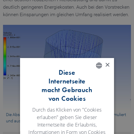
deutlich geringeren Energiekosten. Auch bei den Vorstrecken
können Einsparungen im gleichen Umfang realisiert werden.
×
Diese
Internetseite
ENGLISH
macht Gebrauch
GERMAN
von Cookies
Durch das Klicken von "Cookies
Die Absaugelemente sind individuell strömungsoptimiert simuliert
erlauben" geben Sie dieser
und aus robustem Kunststoff gefertigt.
Internetseite die Erlaubnis,
Informationen in Form von Cookies