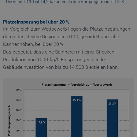
für
Die neue TD 10 ist 14,2 % kürzer als das Vorgängermodell TD 8.
Log
ben
CookieScriptConsent
1 Jahr
Spe
CookieScript
Platzeinsparung bei über 20 %
www.truetzschler.de
Aus
Coo
Im Vergleich zum Wettbewerb liegen die Platzeinsparungen
Nut
durch das clevere Design der TD 10, gemittelt über alle
Kannenhöhen, bei über 20 %.
Das bedeutet, dass eine Spinnerei mit einer Strecken-
Produktion von 1000 kg/h Einsparungen bei der
Gebäudeinvestition von bis zu 14.500 $ erzielen kann.
Name
Anbieter / Domain
gültig bis
_pk_testcookie..undefined
www.truetzschler.de
Session
gültig
Name
Anbieter / Domain
Bes
bis
preferred_language
www.truetzschler.de
11
Spei
Monate
zule
4
ausg
_pk_testcookie.1.b06e
www.truetzschler.de
Session
Wochen
Seit
_pk_ses.1.b06e
www.truetzschler.de
29