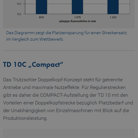
Minuten
51
Sekunde
_pk_id.1.b06e
www.truetzschler.de
1 Jahr
Das Diagramm zeigt die Platz­einsparung für einen Streckensatz
im Vergleich zum Wettbewerb.
piwik_ignore
www.truetzschler.de
2 Jahre
TD 10C „Compact“
Das Trützschler Doppelkopf-Konzept steht für getrennte
Antriebe und maximale Nutzeffekte. Für Regulierstrecken
gibt es daher die COMPACT-Aufstellung der TD 10 mit den
Vorteilen einer Doppelkopfstrecke bezüglich Platzbedarf und
der Unabhängigkeit von Einzelmaschinen mit Blick auf die
Produktionsleistung.