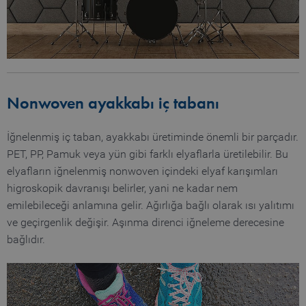
www.truetzschler.de
c
c
s
Name
Provider / Domain
Expiration
De
Nonwoven ayakkabı iç tabanı
Name
Provider / Domain
Expiratio
preferred_language
www.truetzschler.de
11
Us
months 4
r
_pk_testcookie..undefined
www.truetzschler.de
Session
İğnelenmiş iç taban, ayakkabı üretiminde önemli bir parçadır.
weeks
th
se
PET, PP, Pamuk veya yün gibi farklı elyaflarla üretilebilir. Bu
la
th
elyafların iğnelenmiş nonwoven içindeki elyaf karışımları
higroskopik davranışı belirler, yani ne kadar nem
emilebileceği anlamına gelir. Ağırlığa bağlı olarak ısı yalıtımı
_pk_testcookie.1.b06e
www.truetzschler.de
Session
ve geçirgenlik değişir. Aşınma direnci iğneleme derecesine
bağlıdır.
_pk_ses.1.b06e
www.truetzschler.de
29