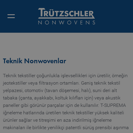
TEKNIK NONWOVENLAR
Teknik Nonwovenlar
Teknik tekstiller çoğunlukla işlevsellikleri için üretilir, örneğin
jeotekstiller veya filtrasyon ortamları. Geniş teknik tekstil
yelpazesi, otomotiv (tavan döşemesi, halı), suni deri alt
tabaka (çanta, ayakkabı, koltuk kılıfları için) veya akustik
paneller gibi görünür parçalar için de kullanılır. T-SUPREMA
iğneleme hatlarında üretilen teknik tekstiller yüksek kaliteli
ürünler sağlar ve titreşimi en aza indirilmiş iğneleme
makinaları ile birlikte yenilikçi patentli sürüş prensibi aşınma