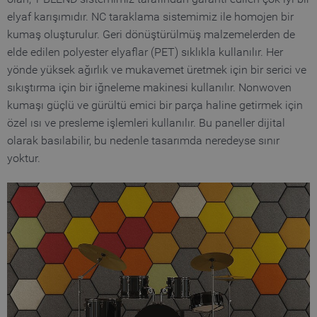
Functionality
elyaf karışımıdır. NC taraklama sistemimiz ile homojen bir
kumaş oluşturulur. Geri dönüştürülmüş malzemelerden de
Strictly necessary cookies allow core website
elde edilen polyester elyaflar (PET) sıklıkla kullanılır. Her
functionality such as user login and account
management. The website cannot be used
yönde yüksek ağırlık ve mukavemet üretmek için bir serici ve
properly without strictly necessary cookies.
sıkıştırma için bir iğneleme makinesi kullanılır. Nonwoven
Name
Provider / Domain
Expiration
D
kumaşı güçlü ve gürültü emici bir parça haline getirmek için
özel ısı ve presleme işlemleri kullanılır. Bu paneller dijital
MATOMO_SESSID
www.truetzschler.de
Session
M
s
olarak basılabilir, bu nedenle tasarımda neredeyse sınır
PHPSESSID
Session
P
PHP.net
yoktur.
my-
s
truetzschler.com
r
p
l
p
fe_typo_user
Session
T
Typo3 Association
my-
s
truetzschler.com
c
r
p
l
p
CookieScriptConsent
1 year
S
CookieScript