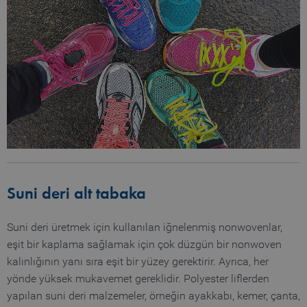
minutes
51
seconds
_pk_id.1.b06e
www.truetzschler.de
1 year
piwik_ignore
www.truetzschler.de
2 years
Suni deri alt tabaka
Suni deri üretmek için kullanılan iğnelenmiş nonwovenlar,
eşit bir kaplama sağlamak için çok düzgün bir nonwoven
kalınlığının yanı sıra eşit bir yüzey gerektirir. Ayrıca, her
yönde yüksek mukavemet gereklidir. Polyester liflerden
yapılan suni deri malzemeler, örneğin ayakkabı, kemer, çanta,