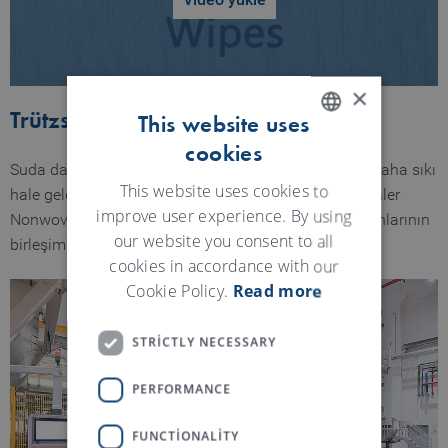
Video yükle
×
Trützschler ve Voith WLS hatları
This website uses
cookies
ENGLISH
Suda dağılan tuvalet kağıdı testleri son birkaç yılda daha sıkı
GERMAN
This website uses cookies to
hale geldi. Voith'in ıslak serme teknolojisi ile Trützschler
improve user experience. By using
Nonwovens'ın spunlacing, kurutma ve sarım ekipmanlarının
our website you consent to all
birleşimi bu testlerin geçilmesini sağlıyor.
cookies in accordance with our
Cookie Policy.
Read more
STRICTLY NECESSARY
PERFORMANCE
FUNCTIONALITY