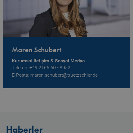
Maren Schubert
Kurumsal İletişim & Sosyal Medya
Telefon: +49 2166 607 8052
E-Posta: maren.schubert@truetzschler.de
Haberler