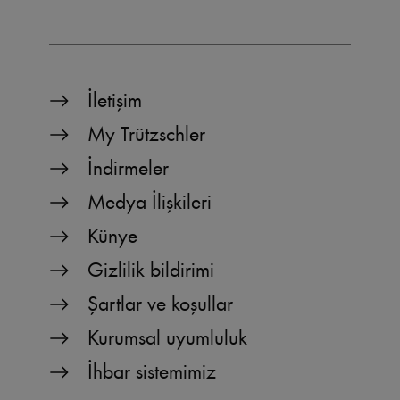
_pk_ses.1.b06e
www.truetzschler.de
29
minutes
51
seconds
İletişim
My Trützschler
_pk_id.1.b06e
www.truetzschler.de
1 year
İndirmeler
Medya İlişkileri
piwik_ignore
www.truetzschler.de
2 years
Künye
Gizlilik bildirimi
Şartlar ve koşullar
Kurumsal uyumluluk
İhbar sistemimiz