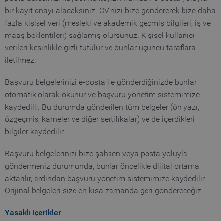
bir kayıt onayı alacaksınız. CV'nizi bize göndererek bize daha
fazla kişisel veri (mesleki ve akademik geçmiş bilgileri, iş ve
maaş beklentileri) sağlamış olursunuz. Kişisel kullanıcı
_pk_ses.1.b06e
www.truetzschler.de
29
verileri kesinlikle gizli tutulur ve bunlar üçüncü taraflara
minutes
51
iletilmez.
seconds
Başvuru belgelerinizi e-posta ile gönderdiğinizde bunlar
_pk_id.1.b06e
www.truetzschler.de
1 year
otomatik olarak okunur ve başvuru yönetim sistemimize
kaydedilir. Bu durumda gönderilen tüm belgeler (ön yazı,
özgeçmiş, karneler ve diğer sertifikalar) ve de içerdikleri
bilgiler kaydedilir.
piwik_ignore
www.truetzschler.de
2 years
Başvuru belgelerinizi bize şahsen veya posta yoluyla
göndermeniz durumunda, bunlar öncelikle dijital ortama
aktarılır, ardından başvuru yönetim sistemimize kaydedilir.
Orijinal belgeleri size en kısa zamanda geri göndereceğiz.
Yasaklı içerikler