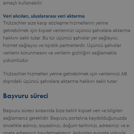
truetzschler.com
c
amaçlı kullanabilir.
r
p
l
Veri alıcıları, uluslararası veri aktarma
p
Trützschler size karşı sözleşme hizmetlerini yerine
CookieScriptConsent
1 year
S
CookieScript
getirebilmek için kişisel verilerinizi üçüncü şahıslara aktarma
www.truetzschler.de
c
c
hakkını saklı tutar. Bu tür üçüncü şahıslar yer sağlayıcı,
s
hizmet sağlayıcı ve lojistik partnerlerdir. Üçüncü şahıslar
verilerin korunmasını ve verilerin gizliliğini sağlamakla
yükümlüdür.
Name
Provider / Domain
Expiration
De
Trützschler hizmetleri yerine getirebilmek için verilerinizi AB
Name
Provider / Domain
Expiratio
dışındaki üçüncü şahıslara aktarma hakkını saklı tutar.
preferred_language
www.truetzschler.de
11
Us
months 4
r
_pk_testcookie..undefined
www.truetzschler.de
Session
weeks
th
Başvuru süreci
se
la
th
Başvuru süreci sırasında bize belirli kişisel veri ve bilgileri
sağlamanız gereklidir. Başvuru portalına kaydolduğunuzda
_pk_testcookie.1.b06e
www.truetzschler.de
Session
öncelikle adınızı, soyadınızı, doğum tarihinizi, adresinizi ve e-
posta adresinizi kaydetmekteyiz. Ardından e-posta yoluyla