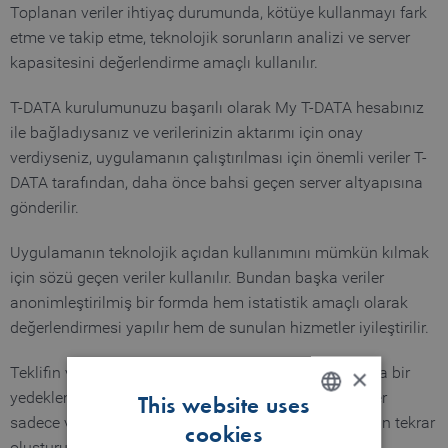
Toplanan veriler ihtiyaç durumunda, kötüye kullanmayı fark
etme ve takip etme, teknolojik sorunların analizi ve server
kapasitesini değerlendirme amaçlı kullanılır.
T-DATA kurulumunuzu başarılı olarak My T-DATA hesabınız
ile bağladıysanız ve verilerinizin aktarımı için onay
verdiyseniz, uygulamanın çalıştırılması için önemli veriler T-
DATA tarafından, daha önce bahsi geçen server altyapısına
gönderilir.
Uygulamanın teknolojik açıdan kullanımını mümkün kılmak
için sözü geçen veriler kullanılır. Bundan başka veriler
anonimleştirilmiş bir formda hem istatistik amaçlı olarak
değerlendirmesi yapılır hem de sunulan hizmetler iyileştirilir.
×
Teklifin veri tabanının emniyeti için düzenli aralıklarda bir
yedekleme (emniyet kopyası) gerçekleştirilir. Bu veriler
This website uses
sadece verilerin kaybolması durumunda veri tabanının tekrar
cookies
ENGLISH