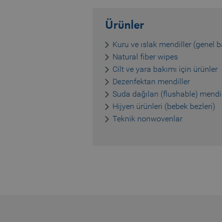
CookieScriptConsent
Ürünler
Kuru ve ıslak mendiller (genel b
Name
Name
Natural fiber wipes
preferred_language
Cilt ve yara bakımı için ürünler
_pk_testcookie..undefine
Dezenfektan mendiller
_pk_testcookie.1.b06e
Suda dağılan (flushable) mendill
Hijyen ürünleri (bebek bezleri)
_pk_ses.1.b06e
Teknik nonwovenlar
_pk_id.1.b06e
piwik_ignore