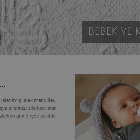
BEBEK VE 
..
slatılmış ıslak mendiller,
a ellerinizi silerken ister
zlerken gibi birçok şekilde