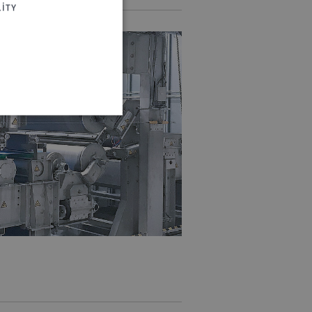
ITY
 website cannot be used
login process
 of a login process