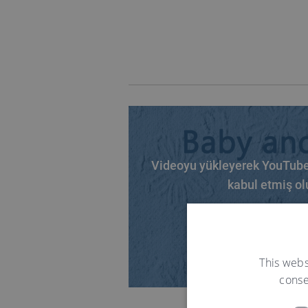
Videoyu yükleyerek YouTube'u
kabul etmiş ol
Video yü
This webs
conse