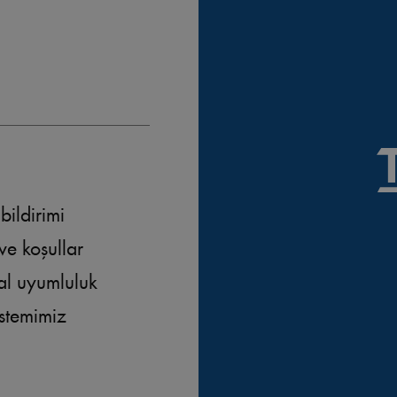
 bildirimi
ve koşullar
al uyumluluk
istemimiz