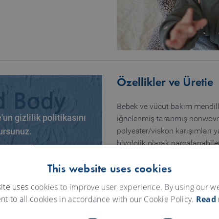
Özellikler ve Üretie
Bebek ve vücut bakım mendille
n gizlilik politikasını
iğnelenmiş taranmış nonwoven 
polyester/viskon karışımları y
ursunuz.
biyolojik olarak parçalanabilen 
kle
This website uses cookies
ite uses cookies to improve user experience. By using our w
nt to all cookies in accordance with our Cookie Policy.
Read