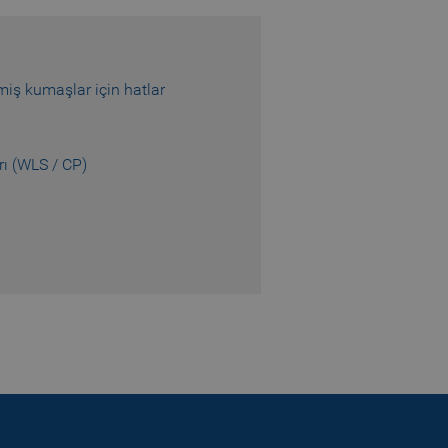
iş kumaşlar için hatlar
nguage of the website
 allowed by the user's
rı (WLS / CP)
 allowed by the user's
visitor statistics
 returning visitors
s opted out of being