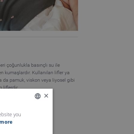
ri çoğunlukla basınçlı su ile
kumaşlardır. Kullanılan lifler ya
a da pamuk, viskon veya liyosel gibi
liflerdir.
×
ENGLISH
ebsite you
 more
GERMAN