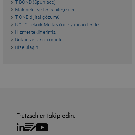
T-BOND (Spunlace)
Makineler ve tesis bileşenleri
_pk_ses.1.b06e
www.truetzschler.de
29
minutes
T-ONE dijital çözümü
51
NCTC Teknik Merkezi’nde yapılan testler
seconds
Hizmet tekliflerimiz
Dokumasız son ürünler
_pk_id.1.b06e
www.truetzschler.de
1 year
Bize ulaşın!
piwik_ignore
www.truetzschler.de
2 years
Trützschler takip edin.