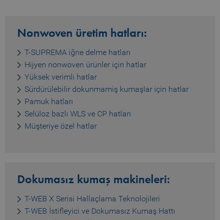
l
p
CookieScriptConsent
1 year
S
CookieScript
Nonwoven üretim hatları:
www.truetzschler.de
c
c
s
T-SUPREMA iğne delme hatları
Hijyen nonwoven ürünler için hatlar
Yüksek verimli hatlar
Sürdürülebilir dokunmamiş kumaşlar için hatlar
Name
Provider / Domain
Expiration
De
Pamuk hatları
Name
Provider / Domain
Expiratio
preferred_language
www.truetzschler.de
11
Us
Selüloz bazlı WLS ve CP hatları
months 4
r
_pk_testcookie..undefined
www.truetzschler.de
Session
Müşteriye özel hatlar
weeks
th
se
la
th
Dokumasız kumaş makineleri:
_pk_testcookie.1.b06e
www.truetzschler.de
Session
T-WEB X Serisi Hallaçlama Teknolojileri
T-WEB İstifleyici ve Dokumasız Kumaş Hattı