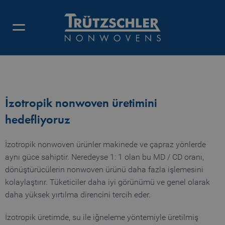
ÇAPRAZ SERICI HATLARI
İzotropik nonwoven üretimini
hedefliyoruz
İzotropik nonwoven ürünler makinede ve çapraz yönlerde
aynı güce sahiptir. Neredeyse 1: 1 olan bu MD / CD oranı,
dönüştürücülerin nonwoven ürünü daha fazla işlemesini
kolaylaştırır. Tüketiciler daha iyi görünümü ve genel olarak
daha yüksek yırtılma direncini tercih eder.
İzotropik üretimde, su ile iğneleme yöntemiyle üretilmiş