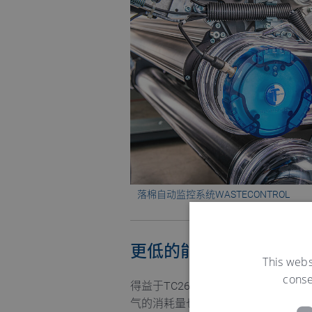
落棉自动监控系统WASTECONTROL
更低的能耗
This webs
conse
得益于TC26i所需较低的吸风负压
气的消耗量也降到最低，TC26i能