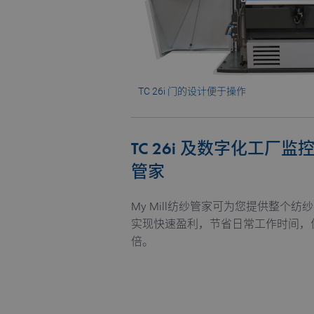
CookieScriptConsent
Name
Name
preferred_language
TC 26i 门的设计便于操作
_pk_testcookie..undefine
_pk_testcookie.1.b06e
TC 26i 及数字化工厂监控
_pk_ses.1.b06e
管家
_pk_id.1.b06e
My Mill纺纱管家可为您提供整个
piwik_ignore
实现快速盈利，节省日常工作时间，
倍。