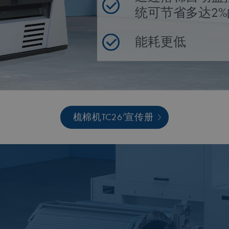
统可节省多达2
能耗更低
i
梳棉机TC26
宣传册