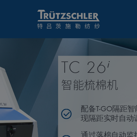
i
TC 26
智能梳棉机
配备T-GO隔距
现隔距实时自动
通过落棉自动监