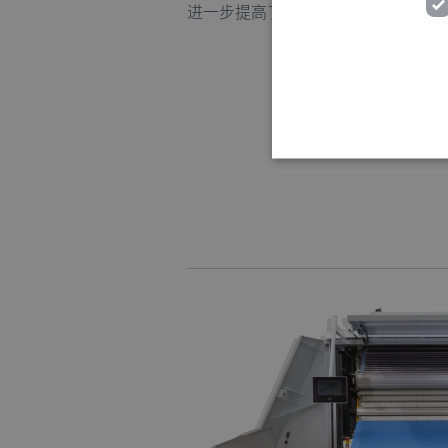
进一步提高了台时产量。
Strictly necessary cookies
properly without strictly 
Name
MATOMO_SESSID
PHPSESSID
fe_typo_user