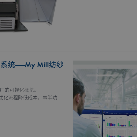
1 year
Stores cookie consent selection
CookieScript
www.truetzschler.de
Provider / Domain
Expiration
Description
Provider / Domain
Expiration
Description
www.truetzschler.de
11 months 4 weeks
Used to remember the selected la
d
www.truetzschler.de
Session
Used to determine if cookies are
web browser
www.truetzschler.de
Session
Used to determine if cookies are
web browser
系统——My Mill纺纱
www.truetzschler.de
29 minutes 51
Matomo session cookie - used for 
seconds
www.truetzschler.de
1 year
Matomo visitor ID - used to detect
纺纱厂的可视化概览。
www.truetzschler.de
2 years
Used to remember if the user ha
tracked by Matomo
优化流程降低成本，事半功