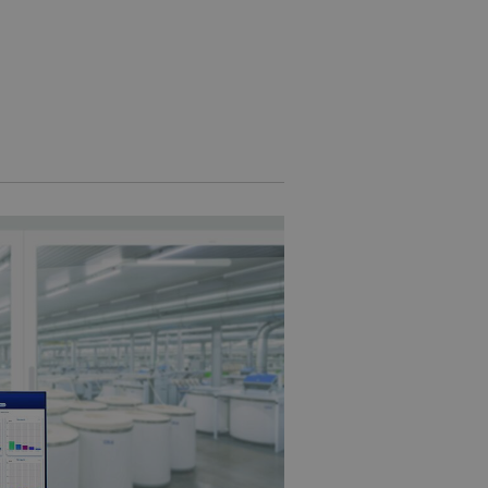
nguage of the website
 allowed by the user's
 allowed by the user's
visitor statistics
 returning visitors
s opted out of being