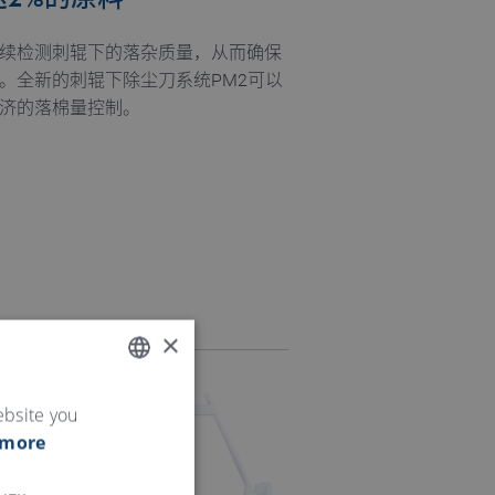
2%的原料
续检测刺辊下的落杂质量，从而确保
。全新的刺辊下除尘刀系统PM2可以
济的落棉量控制。
×
ENGLISH
ebsite you
 more
GERMAN