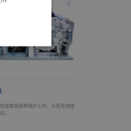
ITY
 website cannot be used
单
完成常规保养维护工作，从而有效提
login process
间。
 of a login process