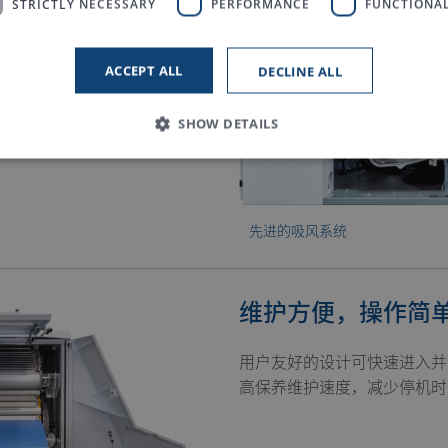
STRICTLY NECESSARY
PERFORMANCE
FUNCTIONAL
ACCEPT ALL
DECLINE ALL
SHOW DETAILS
Strictly necessary
Performance
Functionality
先进的吸风系统
 allow core website functionality such as user login and account management. The
necessary cookies.
Provider / Domain
Expiration
Description
维护方便，操作简
www.truetzschler.de
Session
Matomo session ID
用户友好的设计可快速进入并
Session
PHP session ID - required as part of a 
PHP.net
my-truetzschler.com
高保养维护速度，减少停机时
Session
Typo3 session cookie - required as part
Typo3 Association
my-truetzschler.com