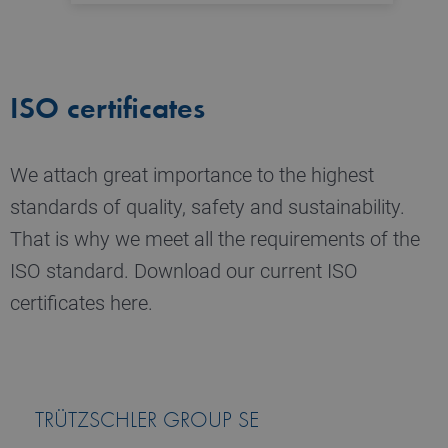
r
p
l
p
CookieScriptConsent
1 year
S
CookieScript
www.truetzschler.de
c
ISO certificates
c
s
We attach great importance to the highest
standards of quality, safety and sustainability.
Name
Provider / Domain
Expiration
De
That is why we meet all the requirements of the
Name
Provider / Domain
Expiratio
preferred_language
www.truetzschler.de
11
Us
ISO standard. Download our current ISO
months 4
r
_pk_testcookie..undefined
www.truetzschler.de
Session
weeks
th
certificates here.
se
la
th
_pk_testcookie.1.b06e
www.truetzschler.de
Session
TRÜTZSCHLER GROUP SE