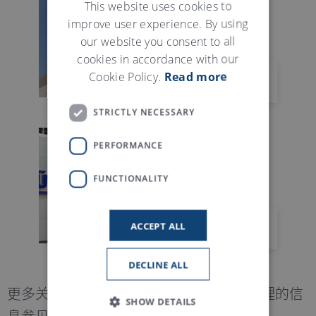
GERMAN
This website uses cookies to
improve user experience. By using
our website you consent to all
cookies in accordance with our
Cookie Policy.
Read more
墨西哥
STRICTLY NECESSARY
PERFORMANCE
FUNCTIONALITY
ACCEPT ALL
越南 YUÈNÁN
DECLINE ALL
更多关于维修和备件中心以及我们全球代理的信
SHOW DETAILS