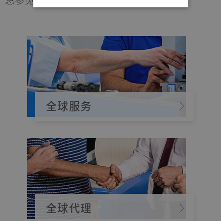
息参见以下链接：
Strictly necessary
Performance
Functionality
Strictly necessary cookies allow core website
functionality such as user login and account
management. The website cannot be used
properly without strictly necessary cookies.
全球服务
Name
Provider / Domain
Expiration
D
MATOMO_SESSID
www.truetzschler.de
Session
M
s
PHPSESSID
Session
P
PHP.net
my-
s
truetzschler.com
r
p
l
p
fe_typo_user
Session
T
Typo3 Association
全球代理
my-
s
truetzschler.com
c