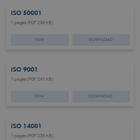
ISO 50001
_pk_ses.1.b06e
www.truetzschler.de
29
1 pages (PDF 236 KB)
minutes
51
seconds
VIEW
DOWNLOAD
_pk_id.1.b06e
www.truetzschler.de
1 year
ISO 9001
1 pages (PDF 241 KB)
piwik_ignore
www.truetzschler.de
2 years
VIEW
DOWNLOAD
ISO 14001
1 pages (PDF 236 KB)