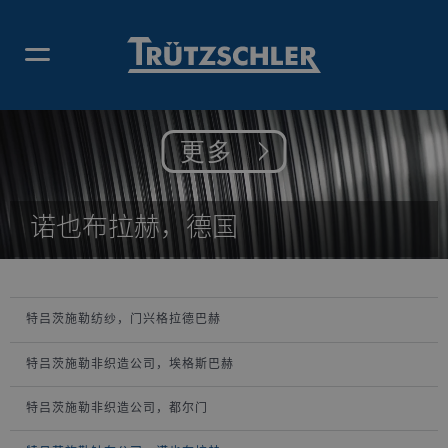
更多
诺也布拉赫，德国
特吕茨施勒纺纱，门兴格拉德巴赫
特吕茨施勒非织造公司，埃格斯巴赫
特吕茨施勒非织造公司，都尔门