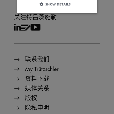
SHOW DETAILS
关注特吕茨施勒
Strictly necessary
Performance
Functionality
Strictly necessary cookies allow core website
functionality such as user login and account
management. The website cannot be used
联系我们
properly without strictly necessary cookies.
Name
Provider / Domain
Expiration
D
My Trützschler
MATOMO_SESSID
www.truetzschler.de
Session
M
资料下载
s
PHPSESSID
Session
P
PHP.net
媒体关系
my-
s
truetzschler.com
r
版权
p
l
p
隐私申明