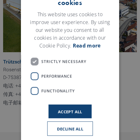
cookies
ENGLISH
GERMAN
This website uses cookies to
improve user experience. By using
our website you consent to all
cookies in accordance with our
Cookie Policy.
Read more
STRICTLY NECESSARY
Trützschler Card Clothing GmbH, Neubulach
Rosenstraße 7 - 9
PERFORMANCE
D-75387 Neubulach
电话
: +49 7053 68 0
FUNCTIONALITY
传真
: +49 7053 68 195
电子邮箱
: cardclothing@truetzschler.de
ACCEPT ALL
DECLINE ALL