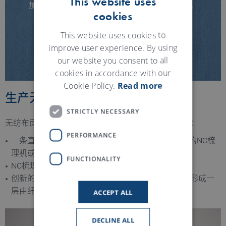
This website uses
加載視頻即表示您接受YouTube的隱私權政策。
cookies
ENGLISH
載入影片
GERMAN
This website uses cookies to
improve user experience. By using
our website you consent to all
cookies in accordance with our
Cookie Policy.
Read more
生产无纺布面膜
STRICTLY NECESSARY
无纺布面膜通过水刺进行缠结加固。纤网成形方式有：
PERFORMANCE
一条直铺线可配置多台梳理机，如：用于粘胶纤维的NC梳
理机或者用于棉纤维的NCR杂乱梳理机，
FUNCTIONALITY
NC梳理机搭配CLH交叉铺网机
创新的CP梳理木浆工艺通过成形器与NCT梳理机，形成一
层由纤维素纤维为主的梳理湿法网层。
ACCEPT ALL
DECLINE ALL