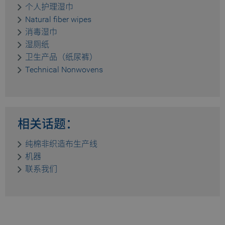
_pk_testcookie.1.b06e
www.truetzschler.de
Session
个人护理湿巾
Natural fiber wipes
消毒湿巾
湿厕纸
卫生产品（纸尿裤）
_pk_ses.1.b06e
www.truetzschler.de
29
Technical Nonwovens
minutes
51
seconds
_pk_id.1.b06e
www.truetzschler.de
1 year
相关话题：
纯棉非织造布生产线
机器
联系我们
piwik_ignore
www.truetzschler.de
2 years