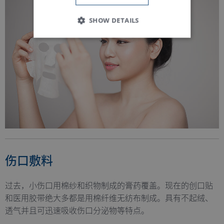
SHOW DETAILS
Strictly necessary
Performance
Functionality
Strictly necessary cookies allow core website
functionality such as user login and account
management. The website cannot be used
properly without strictly necessary cookies.
Name
Provider / Domain
Expiration
D
伤口敷料
MATOMO_SESSID
www.truetzschler.de
Session
M
s
PHPSESSID
Session
P
PHP.net
过去，小伤口用棉纱和织物制成的膏药覆盖。现在的创口贴
my-
s
truetzschler.com
r
和医用胶带绝大多都是用棉纤维无纺布制成。具有不起绒、
p
透气并且可迅速吸收伤口分泌物等特点。
l
p