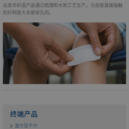
这类非织造产品通过梳理和水刺工艺生产。与皮肤直接接触
fe_typo_user
Session
T
Typo3 Association
my-
s
的纤网层大多是穿孔的。
truetzschler.com
c
r
p
l
p
CookieScriptConsent
1 year
S
CookieScript
www.truetzschler.de
c
c
s
Name
Provider / Domain
Expiration
De
Name
Provider / Domain
Expiratio
preferred_language
www.truetzschler.de
11
Us
months 4
r
_pk_testcookie..undefined
www.truetzschler.de
Session
weeks
th
se
la
终端产品
th
湿巾及干巾