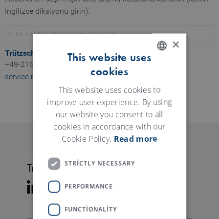
ingilizce diksiyonu girin).
×
Trützschler Customer Service
This website uses
+49-2166-607463
cookies
ENGLISH
service.mg(at)truetzschler.de
GERMAN
This website uses cookies to
improve user experience. By using
our website you consent to all
cookies in accordance with our
Cookie Policy.
Read more
STRICTLY NECESSARY
Trützschler takip edin.
PERFORMANCE
FUNCTIONALITY