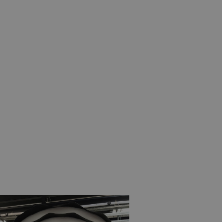
nguage of the website
 allowed by the user's
 allowed by the user's
visitor statistics
 returning visitors
s opted out of being