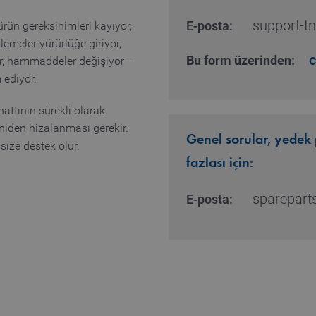
support-tn
E-posta:
rün gereksinimleri kayıyor,
nlemeler yürürlüğe giriyor,
c
Bu form üzerinden:
or, hammaddeler değişiyor –
 ediyor.
attının sürekli olarak
niden hizalanması gerekir.
Genel sorular, yedek
size destek olur.
fazlası için:
spareparts
E-posta: