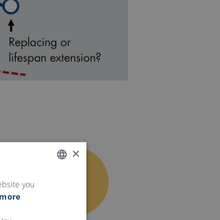
×
ENGLISH
ebsite you
 more
GERMAN