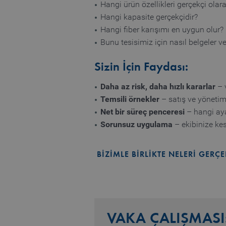
CookieScriptConsent
Hangi ürün özellikleri gerçekçi olara
Hangi kapasite gerçekçidir?
Hangi fiber karışımı en uygun olur?
Bunu tesisimiz için nasıl belgeler ve
Name
Name
preferred_language
Sizin İçin Faydası:
_pk_testcookie..undefine
Daha az risk, daha hızlı kararlar
–
_pk_testcookie.1.b06e
Temsili örnekler
– satış ve yönetim 
Net bir süreç penceresi
– hangi ayar
_pk_ses.1.b06e
Sorunsuz uygulama
– ekibinize kesi
_pk_id.1.b06e
piwik_ignore
BİZİMLE BİRLİKTE NELERİ GERÇE
VAKA ÇALIŞMASI