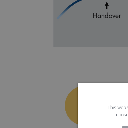
This webs
conse