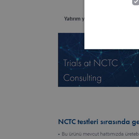
Yatırım yapmadan önce
Strictly necessary cookies
properly without strictly 
Name
MATOMO_SESSID
PHPSESSID
NCTC testleri sırasında ge
fe_typo_user
Bu ürünü mevcut hattımızda üretebi