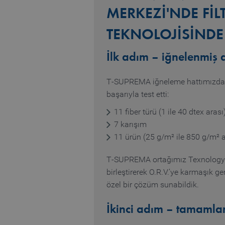
MERKEZI'NDE FI
TEKNOLOJISIND
İlk adım – iğnelenmiş 
T‑SUPREMA iğneleme hattımızda s
başarıyla test etti:
11 fiber türü (1 ile 40 dtex arası
7 karışım
11 ürün (25 g/m² ile 850 g/m² a
T‑SUPREMA ortağımız Texnology’ni
birleştirerek O.R.V.’ye karmaşık ge
özel bir çözüm sunabildik.
İkinci adım – tamamlan