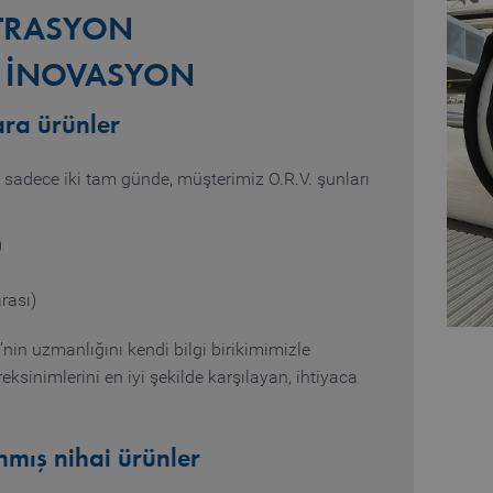
LTRASYON
E INOVASYON
ara ürünler
adece iki tam günde, müşterimiz O.R.V. şunları
)
rası)
n uzmanlığını kendi bilgi birikimimizle
reksinimlerini en iyi şekilde karşılayan, ihtiyaca
mış nihai ürünler