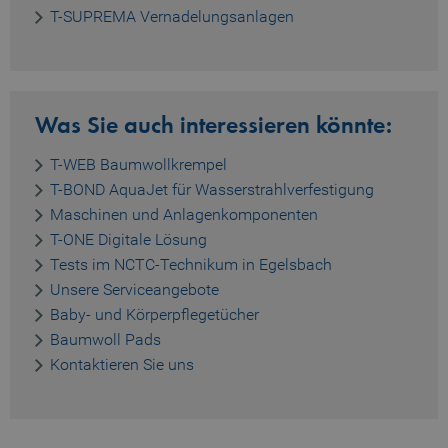
T-SUPREMA Vernadelungsanlagen
_pk_ses.1.b06e
www.truetzschler.de
29
Minuten
51
Sekunde
Was Sie auch interessieren könnte:
_pk_id.1.b06e
www.truetzschler.de
1 Jahr
T-WEB Baumwollkrempel
T-BOND AquaJet für Wasserstrahlverfestigung
Maschinen und Anlagenkomponenten
T-ONE Digitale Lösung
piwik_ignore
www.truetzschler.de
2 Jahre
Tests im NCTC-Technikum in Egelsbach
Unsere Serviceangebote
Baby- und Körperpflegetücher
Baumwoll Pads
Kontaktieren Sie uns